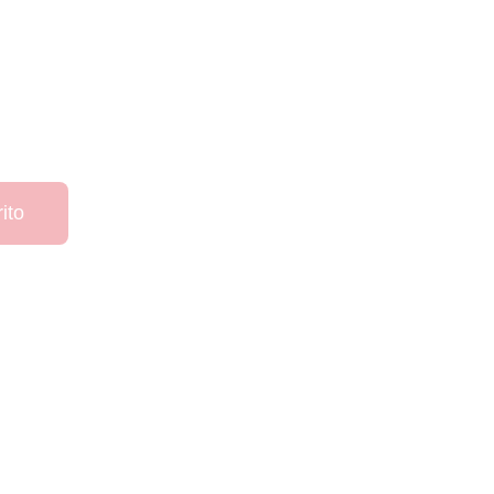
Agotado
ito
jugó 55 partidos, anotando 3 goles y asistiendo en 12