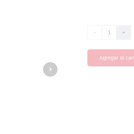
CO$325000.00
-
+
Agregar al carr
El serbio Vučićević 
oportunidades.