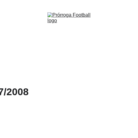
WWW.PRORROGAFOOTBALL.CO 🇨🇴
1. FC 
2007/2
#21 (X