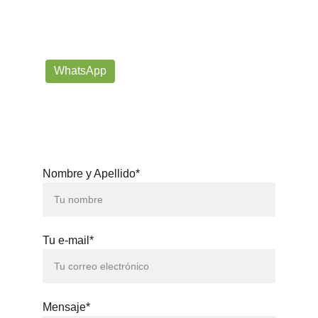
Siempre listos para ayudarte con tus dudas!
prorrogafootballshop@gmail.com
WhatsApp
+57 302-623-
3371
Nombre y Apellido*
Tu e-mail*
Mensaje*