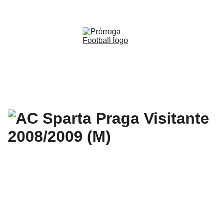
WWW.PRORROGAFOOTBALL.CO 
🇨🇴