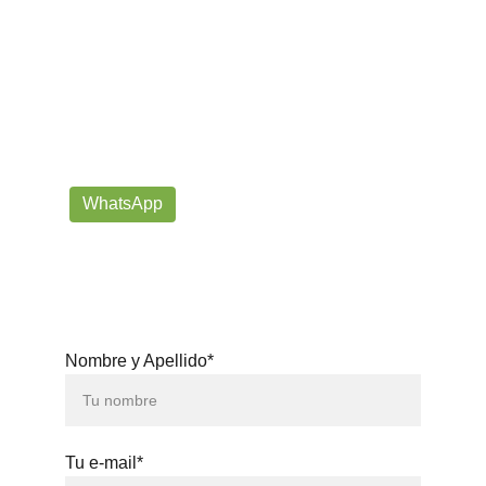
¡Contáctanos por correo o 
WhatsApp!
Siempre listos para ayudarte con tus dudas!
prorrogafootballshop@gmail.com
WhatsApp
+57 302-623-
3371
Nombre y Apellido*
Tu e-mail*