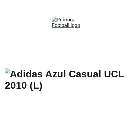
WWW.PRORROGAFOOTBALL.CO 
🇨🇴