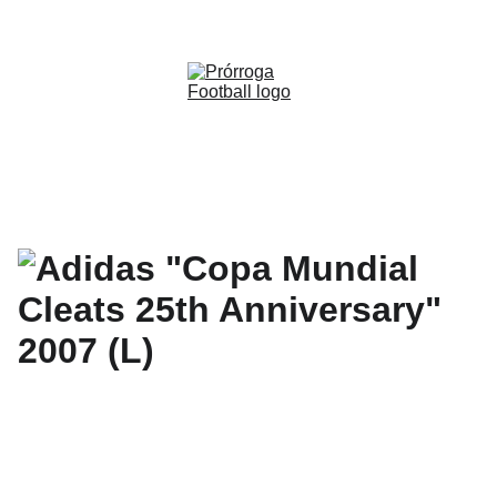
WWW.PRORROGAFOOTBALL.CO 
🇨🇴