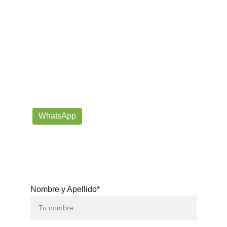
¡Contáctanos por correo o 
WhatsApp!
Siempre listos para ayudarte con tus dudas!
prorrogafootballshop@gmail.com
WhatsApp
+57 302-623-
3371
Nombre y Apellido*