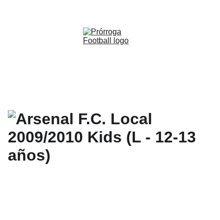
WWW.PRORROGAFOOTBALL.CO 
🇨🇴