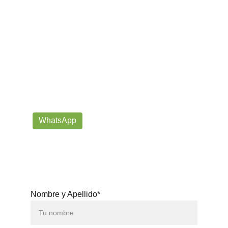
¡Contáctanos por correo o 
WhatsApp!
Siempre listos para ayudarte con tus dudas!
prorrogafootballshop@gmail.com
WhatsApp
+57 302-623-
3371
Nombre y Apellido*