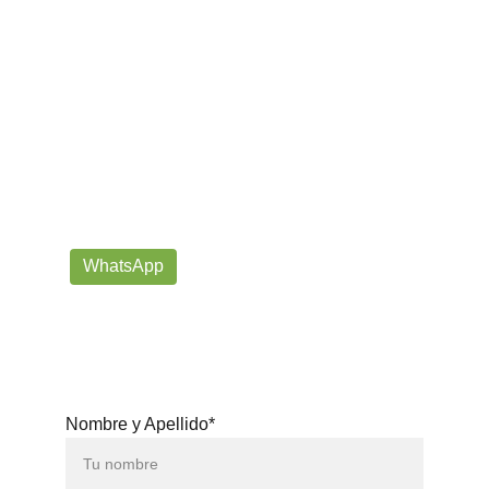
¡Contáctanos por correo o 
WhatsApp!
Siempre listos para ayudarte con tus dudas!
prorrogafootballshop@gmail.com
WhatsApp
+57 302-623-
3371
Nombre y Apellido*