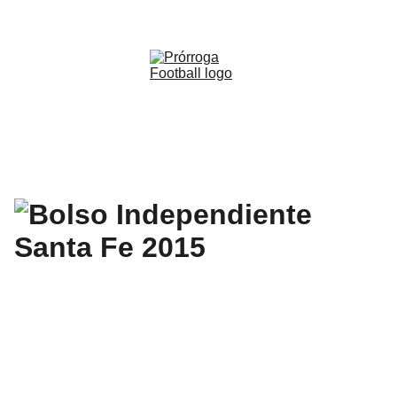
WWW.PRORROGAFOOTBALL.CO 
🇨🇴