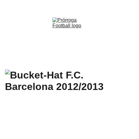
WWW.PRORROGAFOOTBALL.CO 
🇨🇴