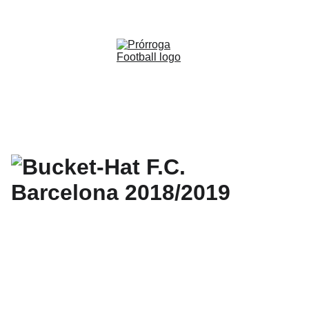
WWW.PRORROGAFOOTBALL.CO 
🇨🇴