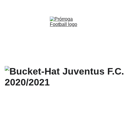
WWW.PRORROGAFOOTBALL.CO 
🇨🇴