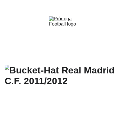
WWW.PRORROGAFOOTBALL.CO 
🇨🇴