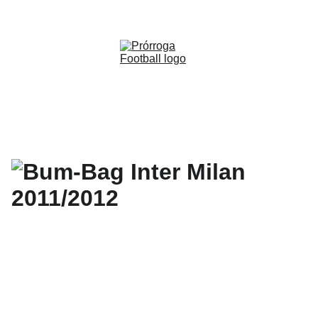
WWW.PRORROGAFOOTBALL.CO 
🇨🇴