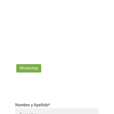
¡Contáctanos por correo o 
WhatsApp!
Siempre listos para ayudarte con tus dudas!
prorrogafootballshop@gmail.com
WhatsApp
+57 302-623-
3371
Nombre y Apellido*