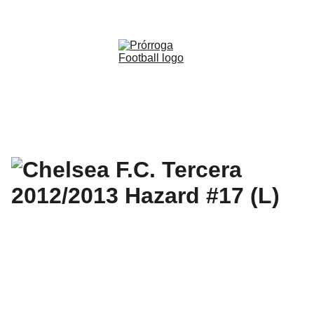
WWW.PRORROGAFOOTBALL.CO 
🇨🇴