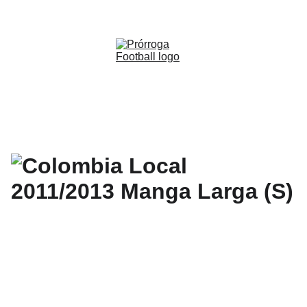
WWW.PRORROGAFOOTBALL.CO 
🇨🇴