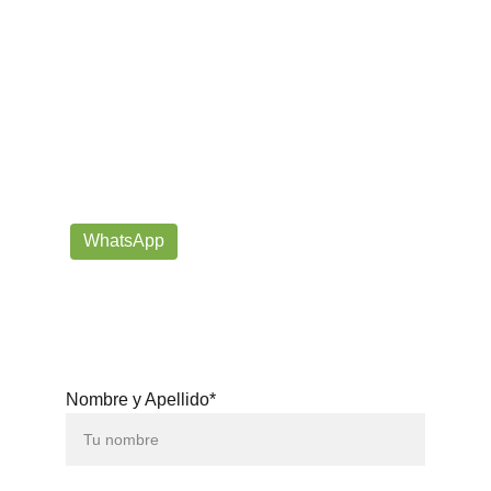
¡Contáctanos por correo o 
WhatsApp!
Siempre listos para ayudarte con tus dudas!
prorrogafootballshop@gmail.com
WhatsApp
+57 302-623-
3371
Nombre y Apellido*