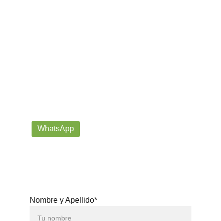
¡Contáctanos por correo o 
WhatsApp!
Siempre listos para ayudarte con tus dudas!
prorrogafootballshop@gmail.com
WhatsApp
+57 302-623-
3371
Nombre y Apellido*