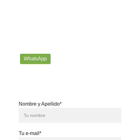
¡Contáctanos por correo o 
WhatsApp!
Siempre listos para ayudarte con tus dudas!
prorrogafootballshop@gmail.com
WhatsApp
+57 302-623-
3371
Nombre y Apellido*
Tu e-mail*