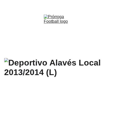
WWW.PRORROGAFOOTBALL.CO 
🇨🇴