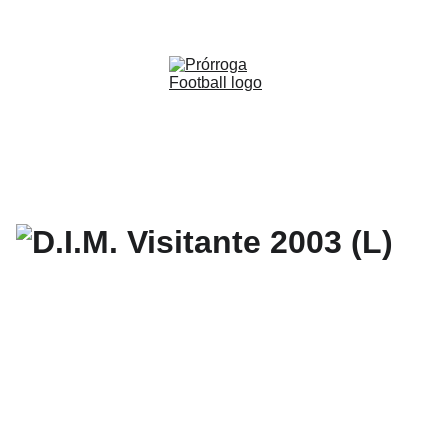
WWW.PRORROGAFOOTBALL.CO 
🇨🇴