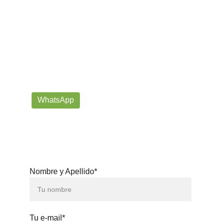
¡Contáctanos por correo o 
WhatsApp!
Siempre listos para ayudarte con tus dudas!
prorrogafootballshop@gmail.com
WhatsApp
+57 302-623-
3371
Nombre y Apellido*
Tu e-mail*