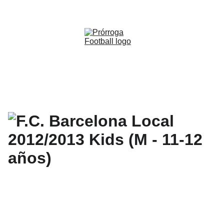
WWW.PRORROGAFOOTBALL.CO 
🇨🇴