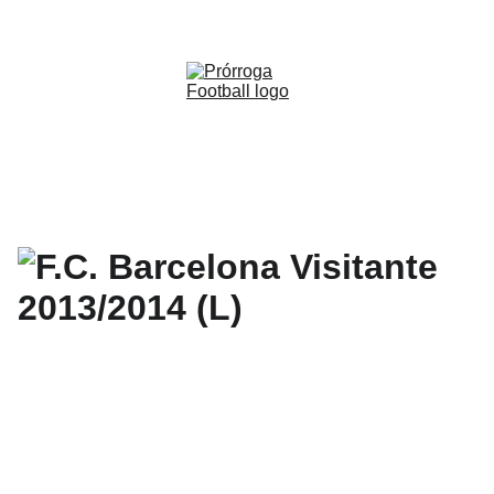
WWW.PRORROGAFOOTBALL.CO 
🇨🇴