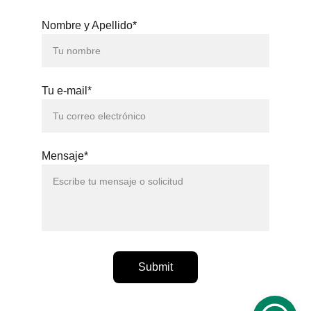
Nombre y Apellido*
Tu e-mail*
Mensaje*
Submit
ᴄᴏᴘʏʀɪɢʜᴛ © 2021 - 2026 - ᴘʀᴏʀʀᴏɢᴀꜰᴏᴏᴛʙᴀʟʟ® - 