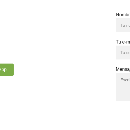
Nombre
o 
Tu e-m
Mensa
App
ʜᴏꜱ ʀᴇꜱᴇʀᴠᴀᴅᴏꜱ.