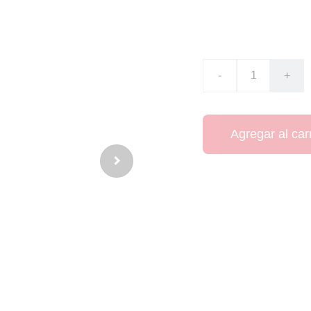
CO$195000.00
-
+
Agregar al carr
La temporada 2015/
exitosas de su histo
nacional y conquist
de Dinamarca y de l
amplia ventaja sobr
sólida y un ataque e
previa de la Liga d