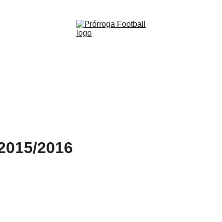
WWW.PRORROGAFOOTBALL.CO 🇨🇴
F.C. C
2015/2
(L)