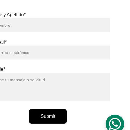
 y Apellido*
ail*
je*
Submit