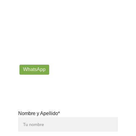
¡Contáctanos por correo o 
WhatsApp!
Siempre listos para ayudarte con tus dudas!
prorrogafootballshop@gmail.com
WhatsApp
+57 302-623-
3371
Nombre y Apellido*