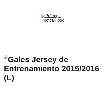
WWW.PRORROGAFOOTBALL.CO 
🇨🇴