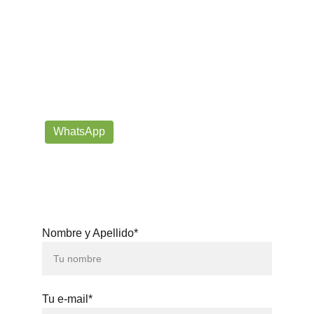
¡Contáctanos por correo o 
WhatsApp!
Siempre listos para ayudarte con tus dudas!
prorrogafootballshop@gmail.com
WhatsApp
+57 302-623-
3371
Nombre y Apellido*
Tu e-mail*