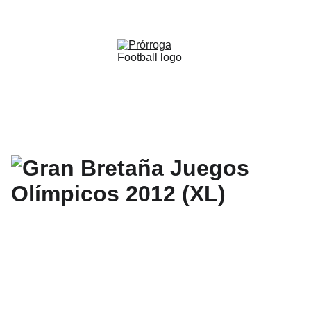
WWW.PRORROGAFOOTBALL.CO 
🇨🇴