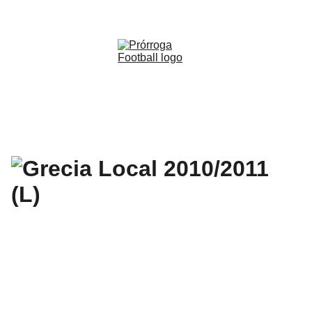
WWW.PRORROGAFOOTBALL.CO 
🇨🇴