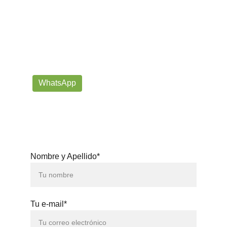
¡Contáctanos por correo o 
WhatsApp!
Siempre listos para ayudarte con tus dudas!
prorrogafootballshop@gmail.com
WhatsApp
+57 302-623-
3371
Nombre y Apellido*
Tu e-mail*