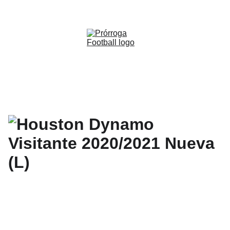
WWW.PRORROGAFOOTBALL.CO 
🇨🇴