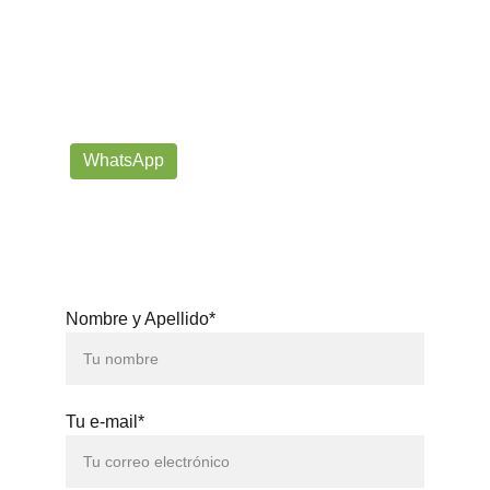
¡Contáctanos por correo o 
WhatsApp!
Siempre listos para ayudarte con tus dudas!
prorrogafootballshop@gmail.com
WhatsApp
+57 302-623-
3371
Nombre y Apellido*
Tu e-mail*