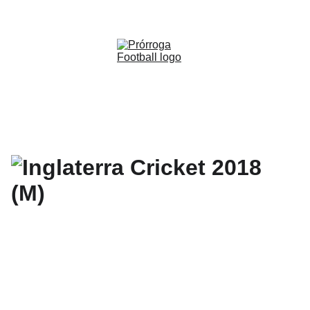
WWW.PRORROGAFOOTBALL.CO 
🇨🇴