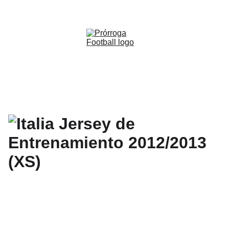
WWW.PRORROGAFOOTBALL.CO 
🇨🇴