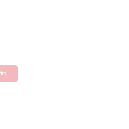
014 (L)
Agotado
ito
miento del Leeds United para la temporada