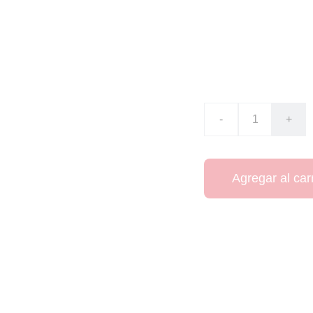
2013/2
CO$105000.00
-
+
Agregar al carr
Camiseta de entrena
2013/2014.