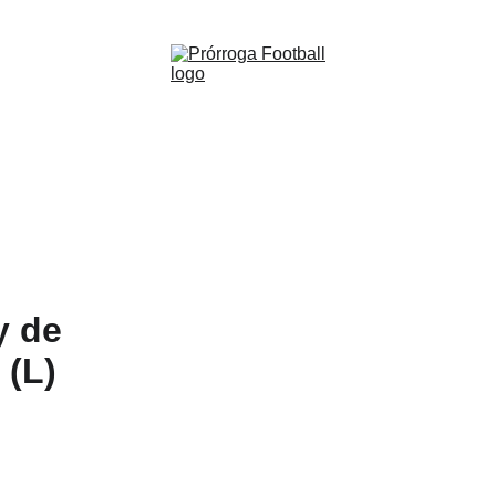
WWW.PRORROGAFOOTBALL.CO 🇨🇴
Leeds 
Jersey
Entren