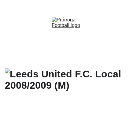
WWW.PRORROGAFOOTBALL.CO 
🇨🇴