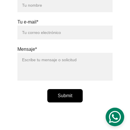
Tu e-mail*
Mensaje*
Submit
ᴄᴏᴘʏʀɪɢʜᴛ © 2021 - 2026 - ᴘʀᴏʀʀᴏɢᴀꜰᴏᴏᴛʙᴀʟʟ® - 
ᴛᴏᴅᴏꜱ ʟᴏꜱ ᴅᴇʀᴇᴄʜᴏꜱ ʀᴇꜱᴇʀᴠᴀᴅᴏꜱ.
© 2026. All rights reserved. 