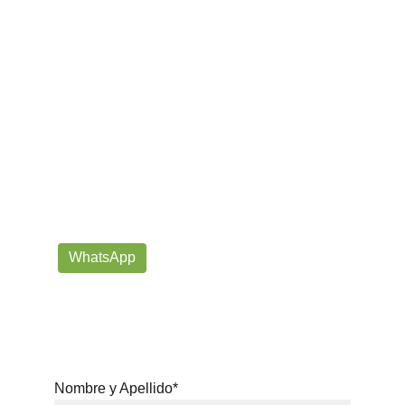
¡Contáctanos por correo o 
WhatsApp!
Siempre listos para ayudarte con tus dudas!
prorrogafootballshop@gmail.com
WhatsApp
+57 302-623-
3371
Nombre y Apellido*