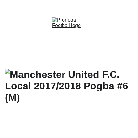
WWW.PRORROGAFOOTBALL.CO 
🇨🇴