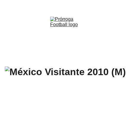
WWW.PRORROGAFOOTBALL.CO 
🇨🇴