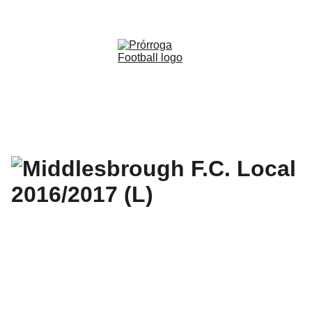
WWW.PRORROGAFOOTBALL.CO 
🇨🇴