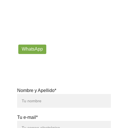
¡Contáctanos por correo o 
WhatsApp!
Siempre listos para ayudarte con tus dudas!
prorrogafootballshop@gmail.com
WhatsApp
+57 302-623-
3371
Nombre y Apellido*
Tu e-mail*