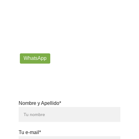
¡Contáctanos por correo o 
WhatsApp!
Siempre listos para ayudarte con tus dudas!
prorrogafootballshop@gmail.com
WhatsApp
+57 302-623-
3371
Nombre y Apellido*
Tu e-mail*