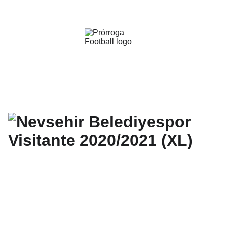
WWW.PRORROGAFOOTBALL.CO 
🇨🇴