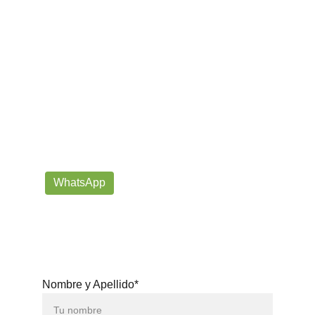
¡Contáctanos por correo o 
WhatsApp!
Siempre listos para ayudarte con tus dudas!
prorrogafootballshop@gmail.com
WhatsApp
+57 302-623-
3371
Nombre y Apellido*