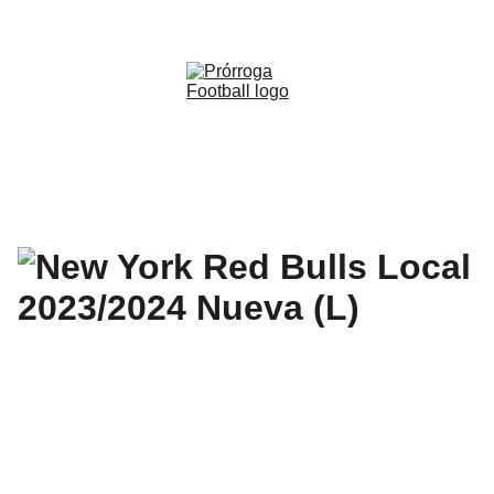
WWW.PRORROGAFOOTBALL.CO 
🇨🇴