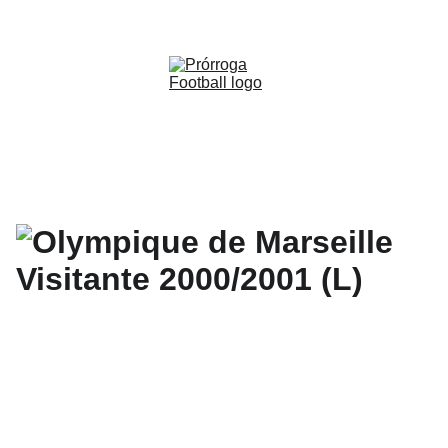
WWW.PRORROGAFOOTBALL.CO 
🇨🇴