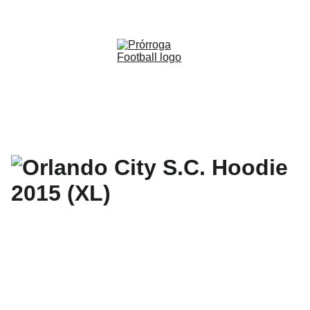
WWW.PRORROGAFOOTBALL.CO 
🇨🇴