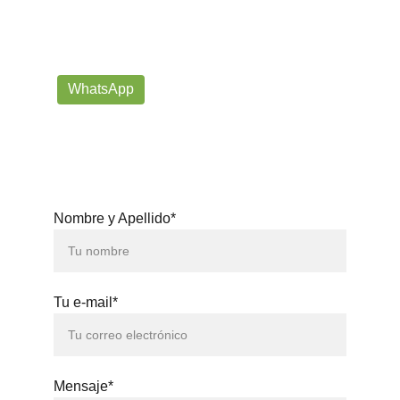
Siempre listos para ayudarte con tus dudas!
prorrogafootballshop@gmail.com
WhatsApp
+57 302-623-
3371
Nombre y Apellido*
Tu e-mail*
Mensaje*