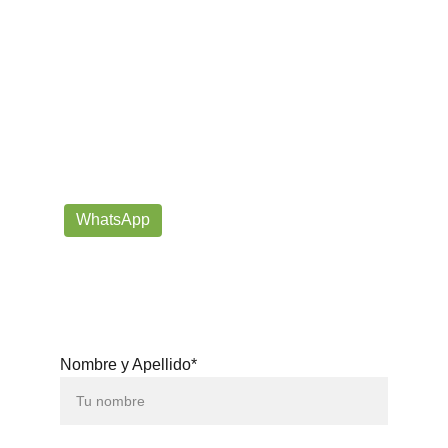
¡Contáctanos por correo o 
WhatsApp!
Siempre listos para ayudarte con tus dudas!
prorrogafootballshop@gmail.com
WhatsApp
+57 302-623-
3371
Nombre y Apellido*