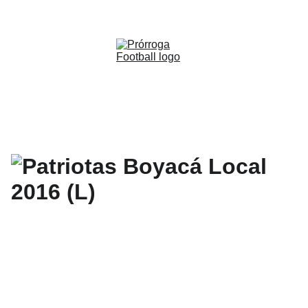
WWW.PRORROGAFOOTBALL.CO 
🇨🇴