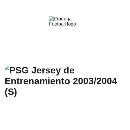
WWW.PRORROGAFOOTBALL.CO 
🇨🇴