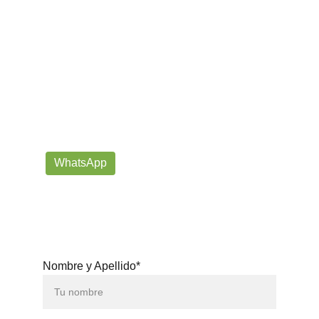
¡Contáctanos por correo o 
WhatsApp!
Siempre listos para ayudarte con tus dudas!
prorrogafootballshop@gmail.com
WhatsApp
+57 302-623-
3371
Nombre y Apellido*