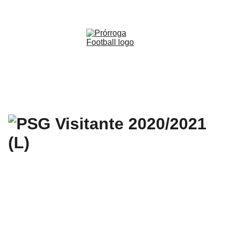
WWW.PRORROGAFOOTBALL.CO 
🇨🇴