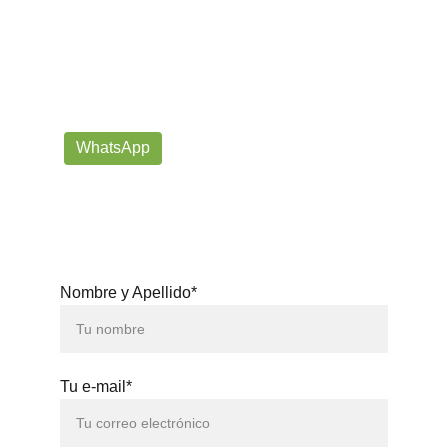
¡Contáctanos por correo o 
WhatsApp!
Siempre listos para ayudarte con tus dudas!
prorrogafootballshop@gmail.com
WhatsApp
+57 302-623-
3371
Nombre y Apellido*
Tu e-mail*