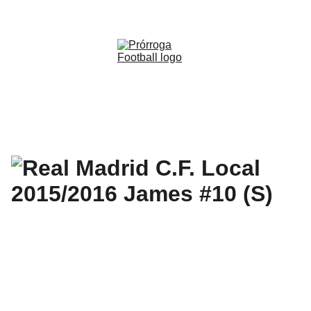
WWW.PRORROGAFOOTBALL.CO 
🇨🇴