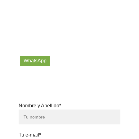
¡Contáctanos por correo o 
WhatsApp!
Siempre listos para ayudarte con tus dudas!
prorrogafootballshop@gmail.com
WhatsApp
+57 302-623-
3371
Nombre y Apellido*
Tu e-mail*