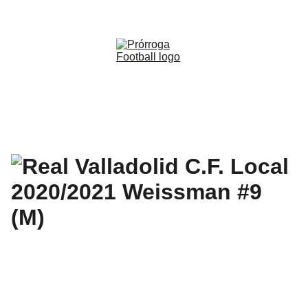
WWW.PRORROGAFOOTBALL.CO 
🇨🇴