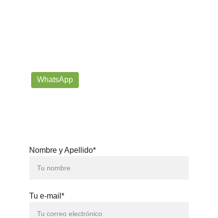
¡Contáctanos por correo o 
WhatsApp!
Siempre listos para ayudarte con tus dudas!
prorrogafootballshop@gmail.com
WhatsApp
+57 302-623-
3371
Nombre y Apellido*
Tu e-mail*