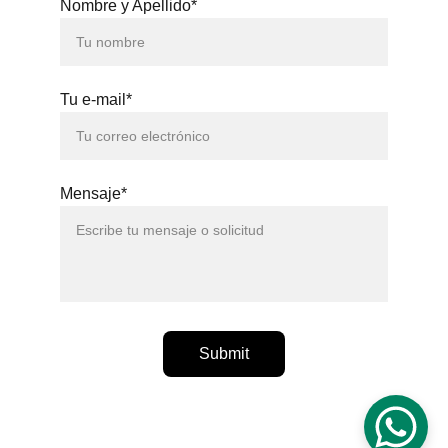
Nombre y Apellido*
Tu e-mail*
Mensaje*
Submit
ᴄᴏᴘʏʀɪɢʜᴛ © 2021 - 2026 - ᴘʀᴏʀʀᴏɢᴀꜰᴏᴏᴛʙᴀʟʟ® - 
ᴛᴏᴅᴏꜱ ʟᴏꜱ ᴅᴇʀᴇᴄʜᴏꜱ ʀᴇꜱᴇʀᴠᴀᴅᴏꜱ.