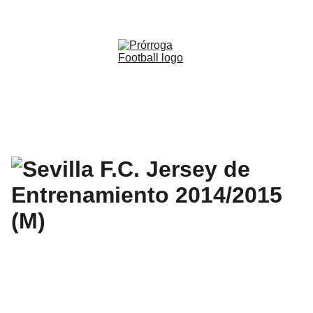
WWW.PRORROGAFOOTBALL.CO 
🇨🇴