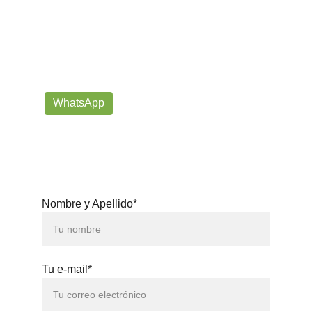
¡Contáctanos por correo o 
WhatsApp!
Siempre listos para ayudarte con tus dudas!
prorrogafootballshop@gmail.com
WhatsApp
+57 302-623-
3371
Nombre y Apellido*
Tu e-mail*