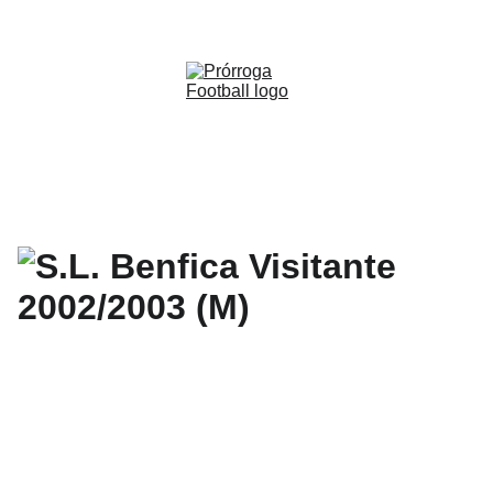
WWW.PRORROGAFOOTBALL.CO 
🇨🇴