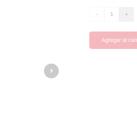
-
+
Agregar al carr
Camiseta visitante 
Prowse, Ché Adams, 
temporada.