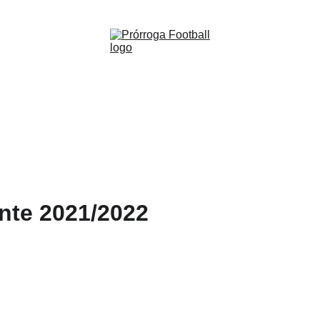
WWW.PRORROGAFOOTBALL.CO 🇨🇴
Southa
Visita
CO$145000.00