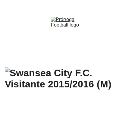
WWW.PRORROGAFOOTBALL.CO 
🇨🇴