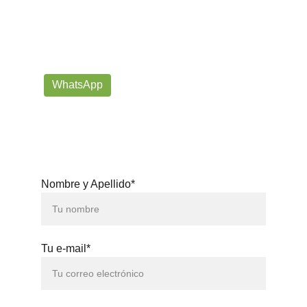
WhatsApp!
Siempre listos para ayudarte con tus dudas!
prorrogafootballshop@gmail.com
WhatsApp
+57 302-623-
3371
Nombre y Apellido*
Tu e-mail*