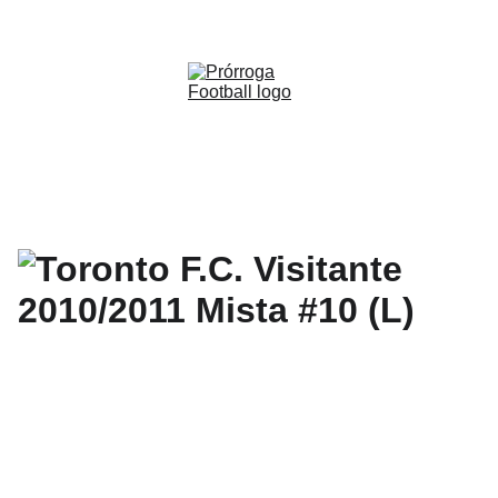
WWW.PRORROGAFOOTBALL.CO 
🇨🇴