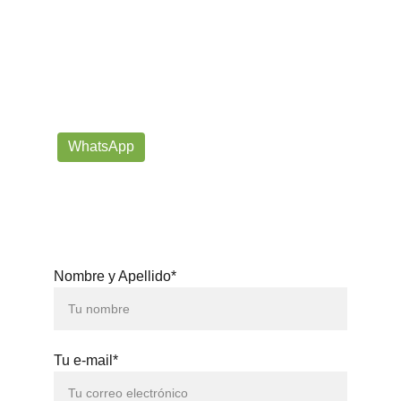
¡Contáctanos por correo o 
WhatsApp!
Siempre listos para ayudarte con tus dudas!
prorrogafootballshop@gmail.com
WhatsApp
+57 302-623-
3371
Nombre y Apellido*
Tu e-mail*