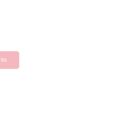
Agotado
ito
ara el equipo inglés de la ciudad de Warrington.