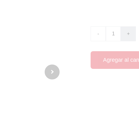
CO$125000.00
-
+
Agregar al carr
Camiseta de Rugby p