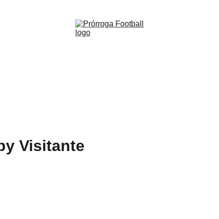
WWW.PRORROGAFOOTBALL.CO 🇨🇴
Warrin
Rugby 
(M)